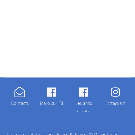
Contacts
Icaro sur FB
Les amis
Instagram
d'Icaro
Les noms et les logos Icaro & Icaro 2000 sont des